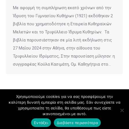
Με αφορμή τη συμπλήρωση εκατό χρόνων από την
Ίδρυση του Γυμνασίου Κυθήρων (1921) εκδόθηκαν 2
βιβλία που χρηματοδότησε η Εταιρεία Κυθηραϊκών
Μελετών και το Τριφύλλειο Ίδρυμα Κυθηρίων. Τα
βιβλία παρουσιάστηκαν σε μία λιτή εκδήλωση στις
27 Μαΐου 2024 στην Αθήνα, στην αίθουσα του
Τριφυλλείου Ιδρύματος, Στην παρουσίαση μίλησαν: η
συγγραφέας Κούλα Κασιμάτη, Ομ. Καθηγήτρια στο…
Χρησιμοποιούμε cookies για να σας προσφέρουμε την
καλύτερη δυνατή εμπειρία στη σελίδα μας. Εάν συνεχίσετε να
χρησιμοποιείτε τη σελίδα, θα υποθέσουμε πως είστε
ικανοποιημένοι με αυτό.
© 2026 eteriakythiraikonmeleton.gr | Powered by
w3specialists.com
Εντάξει
Διαβάστε περισσότερα