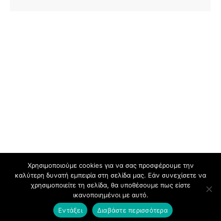
Χρησιμοποιούμε cookies για να σας προσφέρουμε την
καλύτερη δυνατή εμπειρία στη σελίδα μας. Εάν συνεχίσετε να
χρησιμοποιείτε τη σελίδα, θα υποθέσουμε πως είστε
ικανοποιημένοι με αυτό.
© 2026 eteriakythiraikonmeleton.gr | Powered by
w3specialists.com
Εντάξει
Διαβάστε περισσότερα