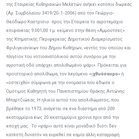
της Εταιρείας Κυθηραϊκών Μελετών ανήκει κατόπιν δωρεάς
(Αρ. Συμβολαίου 3419/20-1-2006) από τον Γεώργιο-
Θεόδωρο Καστρίσιο προς την Εταιρεία το αγροτεμάχιο
επιφανείας 9.001,00 τ.μ. κείμενο στην θέση «Αμμούτσες»
της Κτηματικής Περιφερείας Δημοτικού Διαμερίσματος
Φριλιγκιανίκων του Δήμου Κυθήρων, «εντός του οποίου και
πλησίον του νοτιοανατολικού αυτού συνόρου με την
αγροτική οδό υπάρχει απολιθωμένο ψάρι». Πρόκειται για
προϊστορικό απολίθωμα, τον λεγόμενο «ι
χθυόσαυρο
» ή
«οστεϊχθύ» σύμφωνα με την ονομασία που έδωσε ο
Ομότιμος Καθηγητή του Πανεπιστημίου Θράκης Αντώνης
Μπαρτζιώκας. Η ηλικία αυτού του απολιθώματος, που
βρέθηκε το 1973, ανάγεται σε ένα διάστημα από 200
εκατομμύρια έως 20 εκατομμύρια χρόνια πριν από την
εποχή μας. Το «ψάρι» αυτό είναι μοναδικό διότι δεν
κατέστη δυνατόν να ευρεθεί σε καμία άλλη καταγραφή.