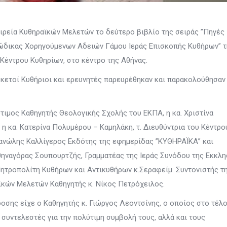
ιρεία Κυθηραϊκών Μελετών το δεύτερο βιβλίο της σειράς ”Πηγές
Κώδικας Χορηγούμενων Αδειών Γάμου Ιεράς Επισκοπής Κυθήρων” τ
Κέντρου Κυθηρίων, στο κέντρο της Αθήνας.
ρκετοί Κυθήριοι και ερευνητές παρευρέθηκαν και παρακολούθησαν
ότιμος Καθηγητής Θεολογικής Σχολής του ΕΚΠΑ, η κα. Χριστίνα
η κα. Κατερίνα Πολυμέρου – Καμηλάκη, τ. Διευθύντρια του Κέντρο
Μανώλης Καλλίγερος Εκδότης της εφημερίδας ”ΚΥΘΗΡΑΪΚΑ” και
θηναγόρας Σουπουρτζής, Γραμματέας της Ιεράς Συνόδου της Εκκλη
τροπολίτη Κυθήρων και Αντικυθήρων κ.Σεραφείμ. Συντονιστής τ
ϊκών Μελετών Καθηγητής κ. Νίκος Πετρόχειλος.
δοσης είχε ο Καθηγητής κ. Γιώργος Λεοντσίνης, ο οποίος στο τέλ
συντελεστές για την πολύτιμη συμβολή τους, αλλά και τους