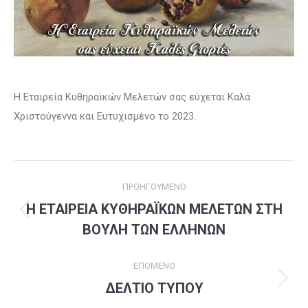
Η Εταιρεία Κυθηραϊκών Μελετών σας εύχεται Καλά
Χριστούγεννα και Ευτυχισμένο το 2023.
Post
ΠΡΟΗΓΟΎΜΕΝΟ
navigation
Η ΕΤΑΙΡΕΙΑ ΚΥΘΗΡΑΪΚΩΝ ΜΕΛΕΤΩΝ ΣΤΗ
Previous
ΒΟΥΛΗ ΤΩΝ ΕΛΛΗΝΩΝ
post:
ΕΠΌΜΕΝΟ
ΔΕΛΤΙΟ ΤΥΠΟΥ
Next
post: